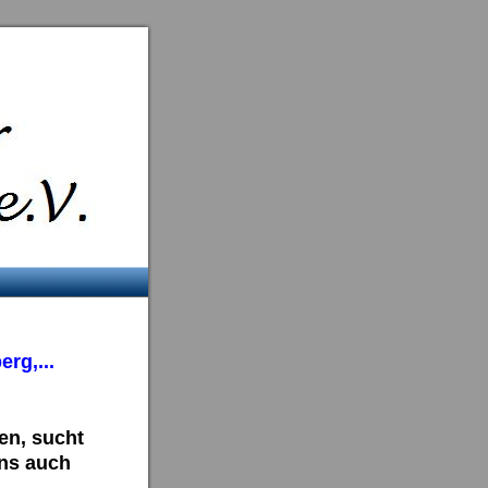
rg,...
en, sucht
uns auch