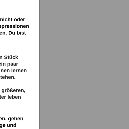
 nicht oder
Depressionen
n. Du bist
in Stück
ein paar
nnen lernen
stehen.
 größeren,
ter leben
en, gehen
ge und