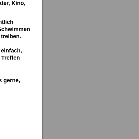
ter, Kino,
tlich
, Schwimmen
treiben.
 einfach,
 Treffen
 uns gerne,